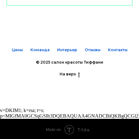
Цены
Команда
Интерьер
Отзывы
Контакты
© 2025 салон красоты Тиффани
На верх
v=DKIM1; k=rsa; t=s;
p=MIGfMA0GCSqGSIb3DQEBAQUAA4GNADCBiQKBgQCGl2PO
Tilda
Made on