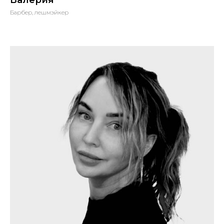
Валерия
Барбер, лешмэйкер